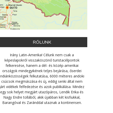
RÓLUNK
Irány Latin-Amerika! Célunk nem csak a
képeslapokról visszaköszönő turistacélpontok
felkeresése, hanem a dél- és közép-amerikai
országok mindegyikének teljes bejárása, őserdei
indiánközösségek felkutatása, 6000 méteres andoki
csúcsok megmászása és új, eddig senki által nem
járt vidékek felfedezése és azok publikálása. Mindez
egy sok helyet megjárt utazópáros, Lendik Erika és
Nagy Endre tollából, akik újabban két kisfiukkal,
Barangóval és Zaránddal utaznak a kontinensen.