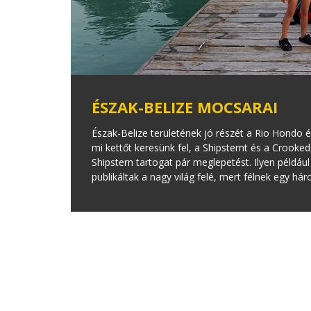
ÉSZAK-BELIZE MOCSARAI
Észak-Belize területének jó részét a Rio Hondo és
mi kettőt keresünk fel, a Shipsternt és a Crooke
Shipstern tartogat pár meglepetést. Ilyen péld
publikáltak a nagy világ felé, mert félnek egy 