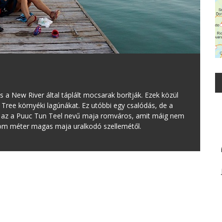
 a New River által táplált mocsarak borítják. Ezek közül
d Tree környéki lagúnákat. Ez utóbbi egy csalódás, de a
ául az a Puuc Tun Teel nevű maja romváros, amit máig nem
három méter magas maja uralkodó szellemétől.