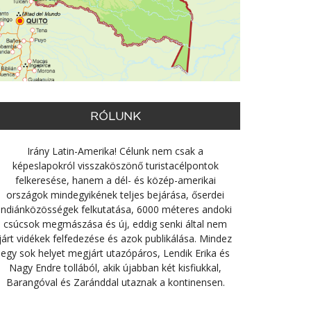
RÓLUNK
Irány Latin-Amerika! Célunk nem csak a
képeslapokról visszaköszönő turistacélpontok
felkeresése, hanem a dél- és közép-amerikai
országok mindegyikének teljes bejárása, őserdei
indiánközösségek felkutatása, 6000 méteres andoki
csúcsok megmászása és új, eddig senki által nem
járt vidékek felfedezése és azok publikálása. Mindez
egy sok helyet megjárt utazópáros, Lendik Erika és
Nagy Endre tollából, akik újabban két kisfiukkal,
Barangóval és Zaránddal utaznak a kontinensen.