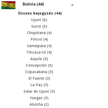
Bolívia (44)
Összes bejegyzés (44)
Uyuní (6)
Sucre (5)
Chiquitana (4)
Potosí (4)
Samaipata (4)
Titicaca-tó (4)
Aiquile (3)
Concepción (3)
Copacabana (3)
El Fuerte (3)
La Paz (3)
Salar de Uyuní (3)
Yungas (3)
Atulcha (2)