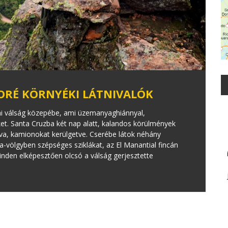
BORÉ KÖRNYÉKI LÁTNIVALÓK
kai válság közepébe, ami üzemanyaghiánnyal,
ket. Santa Cruzba két nap alatt, kalandos körülmények
va, kamionokat kerülgetve. Cserébe látok néhány
-völgyben szépséges sziklákat, az El Manantial fincán
nden elképesztően olcsó a válság gerjesztette