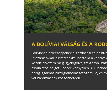
A BOLÍVIAI VÁLSÁG ÉS A RO
Bolíviában belecsöppenek a gazdasági és politi
útlezárásokkal, tüntetésekkel borzolja a kedélye
között érkezem meg, gyalogolva, traktoron utaz
csodálatos dolgot Roboré környékén. A Tucabaca
pedig izgalmas piktogramokat fotózom. Ja, és mi
valutaromlásnak köszönhetően.