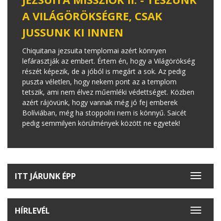
A VILÁGÖRÖKSÉGRE, CSAK
JUSSUNK KI INNEN
Chiquitana jezsuita templomai azért könnyen
lefárasztják az embert. Értem én, hogy a Világörökség
részét képezik, de a jóból is megárt a sok. Az pedig
puszta véletlen, hogy nekem pont az a templom
tetszik, ami nem élvez műemléki védettséget. Közben
azért rájövünk, hogy vannak még jó fej emberek
Bolíviában, még ha stoppolni nem is könnyű. Saicét
pedig semmilyen körülmények között ne egyetek!
ITT JÁRUNK ÉPP
Toggle
navigat
HÍRLEVÉL
Toggle