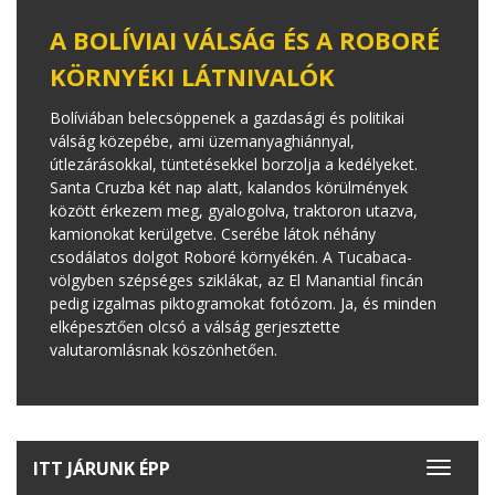
A BOLÍVIAI VÁLSÁG ÉS A ROBORÉ
KÖRNYÉKI LÁTNIVALÓK
Bolíviában belecsöppenek a gazdasági és politikai
válság közepébe, ami üzemanyaghiánnyal,
útlezárásokkal, tüntetésekkel borzolja a kedélyeket.
Santa Cruzba két nap alatt, kalandos körülmények
között érkezem meg, gyalogolva, traktoron utazva,
kamionokat kerülgetve. Cserébe látok néhány
csodálatos dolgot Roboré környékén. A Tucabaca-
völgyben szépséges sziklákat, az El Manantial fincán
pedig izgalmas piktogramokat fotózom. Ja, és minden
elképesztően olcsó a válság gerjesztette
valutaromlásnak köszönhetően.
ITT JÁRUNK ÉPP
Toggle
navigat