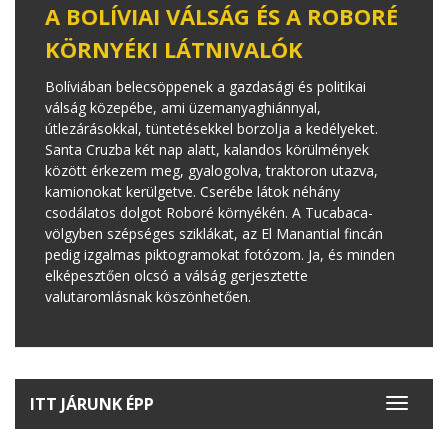
A BOLÍVIAI VÁLSÁG ÉS A ROBORÉ
KÖRNYÉKI LÁTNIVALÓK
Bolíviában belecsöppenek a gazdasági és politikai
válság közepébe, ami üzemanyaghiánnyal,
útlezárásokkal, tüntetésekkel borzolja a kedélyeket.
Santa Cruzba két nap alatt, kalandos körülmények
között érkezem meg, gyalogolva, traktoron utazva,
kamionokat kerülgetve. Cserébe látok néhány
csodálatos dolgot Roboré környékén. A Tucabaca-
völgyben szépséges sziklákat, az El Manantial fincán
pedig izgalmas piktogramokat fotózom. Ja, és minden
elképesztően olcsó a válság gerjesztette
valutaromlásnak köszönhetően.
ITT JÁRUNK ÉPP
Toggle
navigat