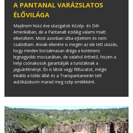
A PANTANAL VARÁZSLATOS
ÉLŐVILÁGA
Majdnem húsz éve utazgatok Közép- és Dél-
Amerikában, de a Pantanalt ezidáig valami miatt
elkerültem. Most azonban útba ejtettem és nem
csalódtam. Annak ellenére is megéri az ide tett utazás,
hogy minden borzalmasan drága a kontinens
legnagyobb mocsarában, de valahol érthető, hiszen a
helyi csónakosok garantálják a turistáknak a
jaguárélményt. Én is látok vagy féltucatot, mégis
inkább a többi állat és a Transpantaneirán tett
autókázásom marad meg szép emlékként.