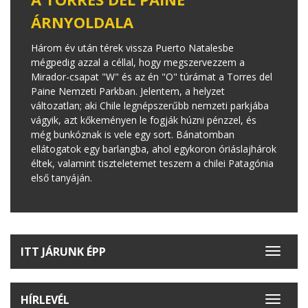
ÁRNYOLDALA
Három év után térek vissza Puerto Natalesbe
mégpedig azzal a céllal, hogy megszervezzem a
Mirador-csapat "W" és az én "O" túrámat a Torres del
Paine Nemzeti Parkban. Jelentem, a helyzet
változatlan; aki Chile legnépszerűbb nemzeti parkjába
vágyik, azt kőkeményen le fogják húzni pénzzel, és
még bunkóznak is vele egy sort. Bánatomban
ellátogatok egy barlangba, ahol egykoron óriáslajhárok
éltek, valamint tiszteletemet teszem a chilei Patagónia
első tanyáján.
ITT JÁRUNK ÉPP
Toggle
navigat
HÍRLEVÉL
Toggle