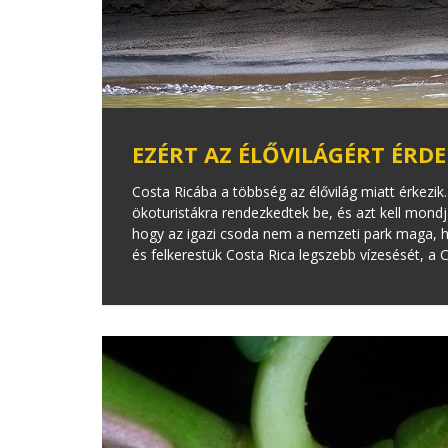
EZÉRT AZ ÉLŐVILÁGÉRT ÉRD
Costa Ricába a többség az élővilág miatt érkezik
ökoturistákra rendezkedtek be, és azt kell mondj
hogy az igazi csoda nem a nemzeti park maga, h
és felkerestük Costa Rica legszebb vízesését, a C