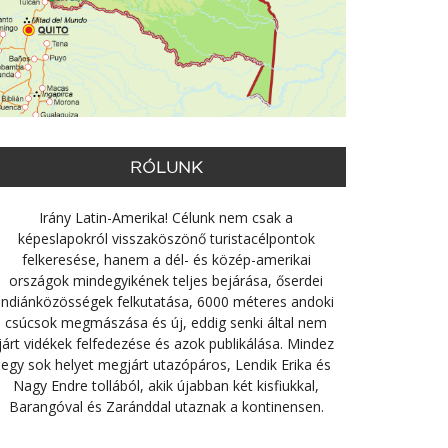
RÓLUNK
Irány Latin-Amerika! Célunk nem csak a
képeslapokról visszaköszönő turistacélpontok
felkeresése, hanem a dél- és közép-amerikai
országok mindegyikének teljes bejárása, őserdei
indiánközösségek felkutatása, 6000 méteres andoki
csúcsok megmászása és új, eddig senki által nem
járt vidékek felfedezése és azok publikálása. Mindez
egy sok helyet megjárt utazópáros, Lendik Erika és
Nagy Endre tollából, akik újabban két kisfiukkal,
Barangóval és Zaránddal utaznak a kontinensen.