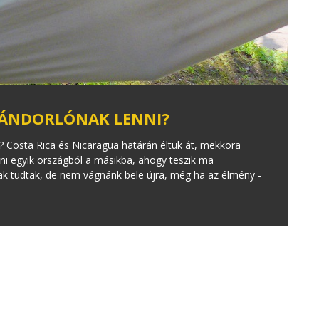
EVÁNDORLÓNAK LENNI?
ó? Costa Rica és Nicaragua határán éltük át, mekkora
lni egyik országból a másikba, ahogy teszik ma
csak tudtak, de nem vágnánk bele újra, még ha az élmény -