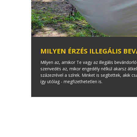
MILYEN ÉRZÉS ILLEGÁLIS B
Milyen az, amikor Te vagy az illegális bevándorl
szenvedés az, mikor engedély nélkül akarsz átke
százezrével a szírek. Minket is segítettek, akik 
így utólag - megfizethetetlen is.