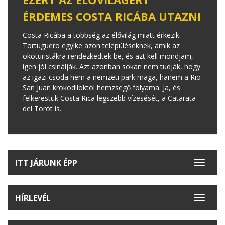
ÉRDEMES COSTA RICÁBA UTAZNI
Costa Ricába a többség az élővilág miatt érkezik.
Tortuguero egyike azon településeknek, amik az
ökoturistákra rendezkedtek be, és azt kell mondjam,
igen jól csinálják. Azt azonban sokan nem tudják, hogy
az igazi csoda nem a nemzeti park maga, hanem a Rio
San Juan krokodiloktól hemzsegő folyama. Ja, és
felkerestük Costa Rica legszebb vízesését, a Catarata
del Torót is.
ITT JÁRUNK ÉPP
Toggle
navigat
HÍRLEVÉL
Toggle
navigat