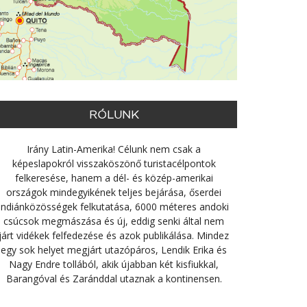
RÓLUNK
Irány Latin-Amerika! Célunk nem csak a
képeslapokról visszaköszönő turistacélpontok
felkeresése, hanem a dél- és közép-amerikai
országok mindegyikének teljes bejárása, őserdei
indiánközösségek felkutatása, 6000 méteres andoki
csúcsok megmászása és új, eddig senki által nem
járt vidékek felfedezése és azok publikálása. Mindez
egy sok helyet megjárt utazópáros, Lendik Erika és
Nagy Endre tollából, akik újabban két kisfiukkal,
Barangóval és Zaránddal utaznak a kontinensen.