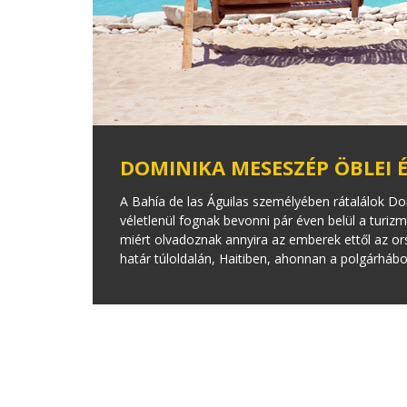
DOMINIKA MESESZÉP ÖBLEI 
A Bahía de las Águilas személyében rátalálok Do
véletlenül fognak bevonni pár éven belül a turiz
miért olvadoznak annyira az emberek ettől az or
határ túloldalán, Haitiben, ahonnan a polgárháb