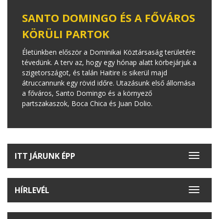
SANTO DOMINGO ÉS A FŐVÁROS
KÖRÜLI PARTOK
Életünkben először a Dominikai Köztársaság területére
tévedünk. A terv az, hogy egy hónap alatt körbejárjuk a
szigetországot, és talán Haitire is sikerül majd
átruccannunk egy rövid időre. Utazásunk első állomása
a főváros, Santo Domingo és a környező
partszakaszok, Boca Chica és Juan Dolio.
ITT JÁRUNK ÉPP
Toggle
navigat
HÍRLEVÉL
Toggle
navigat