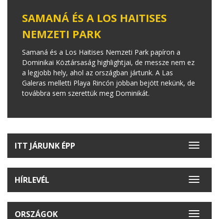
SAMANÁ ÉS A LOS HAITISES
NEMZETI PARK
Samaná és a Los Haitises Nemzeti Park papíron a
Dominikai Köztársaság highlightjai, de messze nem ez
a legjobb hely, ahol az országban jártunk. A Las
Galeras melletti Playa Rincón jobban bejött nekünk, de
továbbra sem szerettük meg Dominikát.
ITT JÁRUNK ÉPP
Toggle
navigat
HÍRLEVÉL
Toggle
navigat
ORSZÁGOK
Toggle