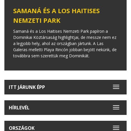
SAMANÁ ÉS A LOS HAITISES
NEMZETI PARK
Samaná és a Los Haitises Nemzeti Park papíron a
Dominikai Köztársaság highlightjai, de messze nem ez
a legjobb hely, ahol az országban jártunk. A Las
Galeras melletti Playa Rincón jobban bejött nekünk, de
továbbra sem szerettük meg Dominikát.
ITT JÁRUNK ÉPP
Toggle
navigat
HÍRLEVÉL
Toggle
navigat
ORSZÁGOK
Toggle