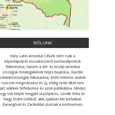
RÓLUNK
Irány Latin-Amerika! Célunk nem csak a
képeslapokról visszaköszönő turistacélpontok
felkeresése, hanem a dél- és közép-amerikai
országok mindegyikének teljes bejárása, őserdei
indiánközösségek felkutatása, 6000 méteres andoki
csúcsok megmászása és új, eddig senki által nem
járt vidékek felfedezése és azok publikálása. Mindez
egy sok helyet megjárt utazópáros, Lendik Erika és
Nagy Endre tollából, akik újabban két kisfiukkal,
Barangóval és Zaránddal utaznak a kontinensen.