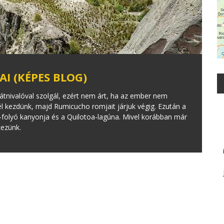
I (KÉPES BLOG)
tnivalóval szolgál, ezért nem árt, ha az ember nem
nél kezdünk, majd Rumicucho romjait járjuk végig. Ezután a
i-folyó kanyonja és a Quilotoa-lagúna. Mivel korábban már
kezünk.