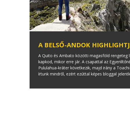
A BELSŐ-ANDOK HIGHLIGHTJA
A Quito és Ambato közötti magasföld rengeteg lá
kapkod, mikor erre jár. A csapattal az Egyenlítő
Pululahua-kráter következik, majd irány a Toach
írtunk mindről, ezért ezúttal képes bloggal jelent