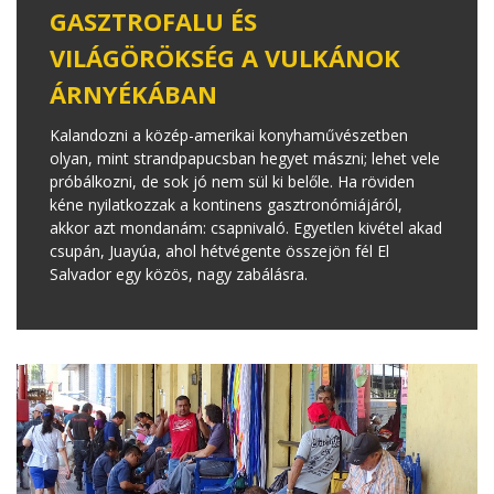
GASZTROFALU ÉS
VILÁGÖRÖKSÉG A VULKÁNOK
ÁRNYÉKÁBAN
Kalandozni a közép-amerikai konyhaművészetben
olyan, mint strandpapucsban hegyet mászni; lehet vele
próbálkozni, de sok jó nem sül ki belőle. Ha röviden
kéne nyilatkozzak a kontinens gasztronómiájáról,
akkor azt mondanám: csapnivaló. Egyetlen kivétel akad
csupán, Juayúa, ahol hétvégente összejön fél El
Salvador egy közös, nagy zabálásra.