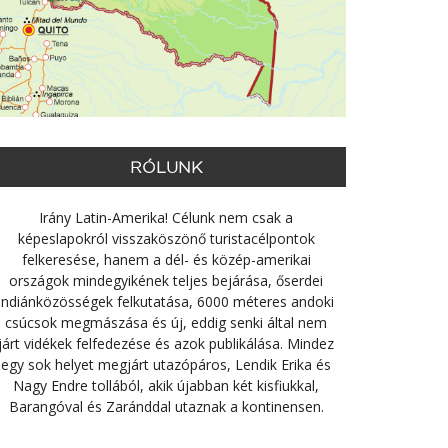
RÓLUNK
Irány Latin-Amerika! Célunk nem csak a
képeslapokról visszaköszönő turistacélpontok
felkeresése, hanem a dél- és közép-amerikai
országok mindegyikének teljes bejárása, őserdei
indiánközösségek felkutatása, 6000 méteres andoki
csúcsok megmászása és új, eddig senki által nem
járt vidékek felfedezése és azok publikálása. Mindez
egy sok helyet megjárt utazópáros, Lendik Erika és
Nagy Endre tollából, akik újabban két kisfiukkal,
Barangóval és Zaránddal utaznak a kontinensen.