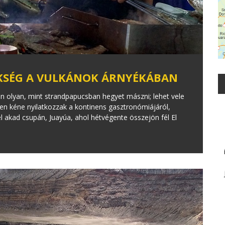
KSÉG A VULKÁNOK ÁRNYÉKÁBAN
 olyan, mint strandpapucsban hegyet mászni; lehet vele
iden kéne nyilatkozzak a kontinens gasztronómiájáról,
l akad csupán, Juayúa, ahol hétvégente összejön fél El