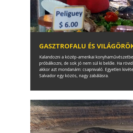
GASZTROFALU ÉS VILÁGÖRÖ
Kalandozni a közép-amerikai konyhaművészetben
próbálkozni, de sok jó nem sül ki belőle. Ha röv
akkor azt mondanám: csapnivaló. Egyetlen kivéte
Salvador egy közös, nagy zabálásra.