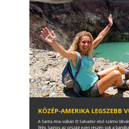
KÖZÉP-AMERIKA LEGSZEBB 
A Santa Ana-vulkán El Salvador első számú látv
félni. Sajnos az ország ezen részén sok a bandit