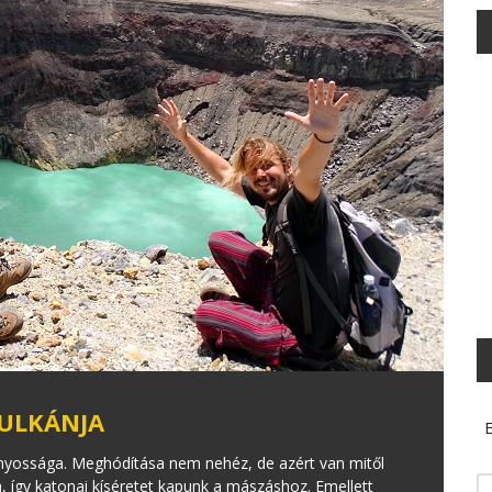
VULKÁNJA
E
ányossága. Meghódítása nem nehéz, de azért van mitől
a, így katonai kíséretet kapunk a mászáshoz. Emellett