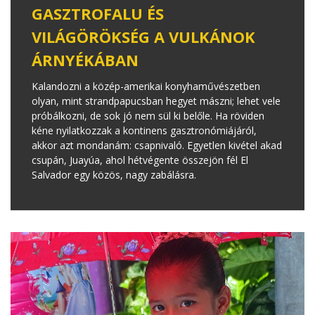
GASZTROFALU ÉS
VILÁGÖRÖKSÉG A VULKÁNOK
ÁRNYÉKÁBAN
Kalandozni a közép-amerikai konyhaművészetben
olyan, mint strandpapucsban hegyet mászni; lehet vele
próbálkozni, de sok jó nem sül ki belőle. Ha röviden
kéne nyilatkozzak a kontinens gasztronómiájáról,
akkor azt mondanám: csapnivaló. Egyetlen kivétel akad
csupán, Juayúa, ahol hétvégente összejön fél El
Salvador egy közös, nagy zabálásra.