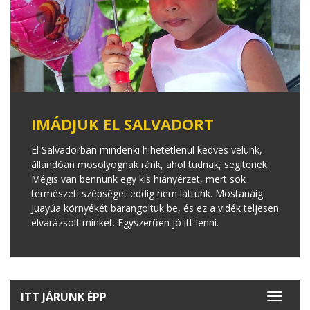
IMÁDJUK EL SALVADORT
El Salvadorban mindenki hihetetlenül kedves velünk,
állandóan mosolyognak ránk, ahol tudnak, segítenek.
Mégis van bennünk egy kis hiányérzet, mert sok
természeti szépséget eddig nem láttunk. Mostanáig.
Juayúa környékét barangoltuk be, és ez a vidék teljesen
elvarázsolt minket. Egyszerűen jó itt lenni.
ITT JÁRUNK ÉPP
Toggle