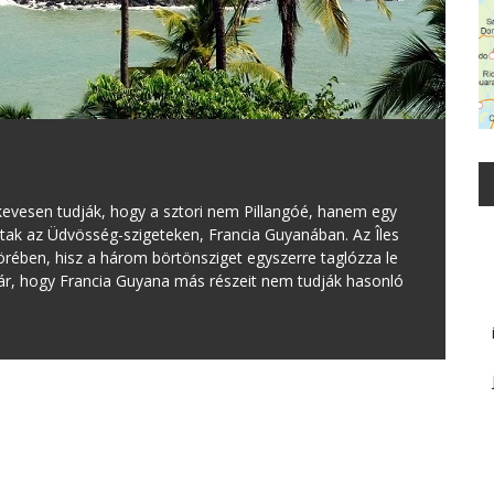
 kevesen tudják, hogy a sztori nem Pillangóé, hanem egy
kodtak az Üdvösség-szigeteken, Francia Guyanában. Az Îles
körében, hisz a három börtönsziget egyszerre taglózza le
Kár, hogy Francia Guyana más részeit nem tudják hasonló