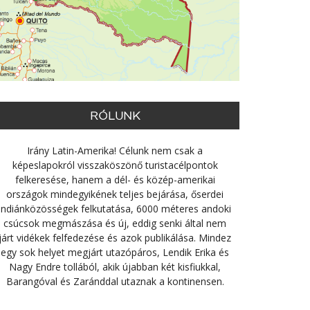
RÓLUNK
Irány Latin-Amerika! Célunk nem csak a
képeslapokról visszaköszönő turistacélpontok
felkeresése, hanem a dél- és közép-amerikai
országok mindegyikének teljes bejárása, őserdei
indiánközösségek felkutatása, 6000 méteres andoki
csúcsok megmászása és új, eddig senki által nem
járt vidékek felfedezése és azok publikálása. Mindez
egy sok helyet megjárt utazópáros, Lendik Erika és
Nagy Endre tollából, akik újabban két kisfiukkal,
Barangóval és Zaránddal utaznak a kontinensen.