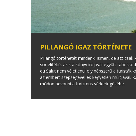
PILLANGÓ IGAZ TÖRTÉNETE
Pillangó történetét mindenki ismeri, de azt csak
sor elítélté, akik a könyv írójával együtt rabos
du Salut nem véletlenül oly népszerű a turisták 
az embert szépségével és kegyetlen múltjával. 
módon bevonni a turizmus vérkeringésébe.