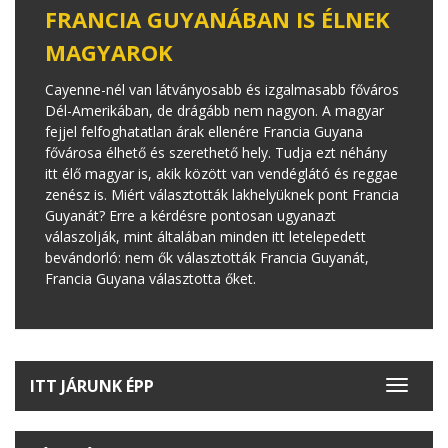
FRANCIA GUYANÁBAN IS ÉLNEK
MAGYAROK
Cayenne-nél van látványosabb és izgalmasabb főváros
Dél-Amerikában, de drágább nem nagyon. A magyar
fejjel felfoghatatlan árak ellenére Francia Guyana
fővárosa élhető és szerethető hely. Tudja ezt néhány
itt élő magyar is, akik között van vendéglátó és reggae
zenész is. Miért választották lakhelyüknek pont Francia
Guyanát? Erre a kérdésre pontosan ugyanazt
válaszolják, mint általában minden itt letelepedett
bevándorló: nem ők választották Francia Guyanát,
Francia Guyana választotta őket.
ITT JÁRUNK ÉPP
Toggle
navigat