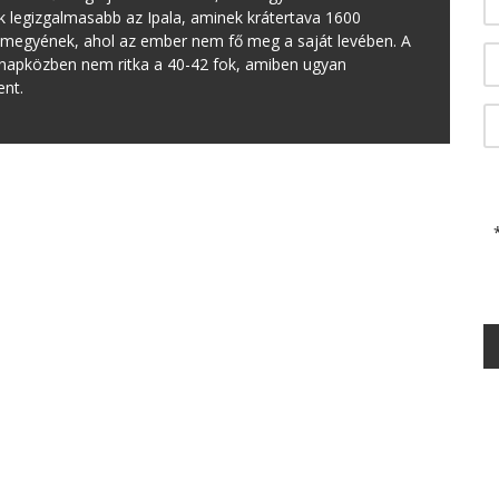
k legizgalmasabb az Ipala, aminek krátertava 1600
a megyének, ahol az ember nem fő meg a saját levében. A
 napközben nem ritka a 40-42 fok, amiben ugyan
ent.