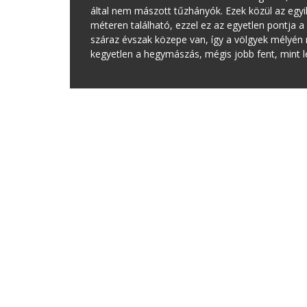
által nem mászott tűzhányók. Ezek közül az egyi
méteren található, ezzel ez az egyetlen pontja 
száraz évszak közepe van, így a völgyek mélyén
kegyetlen a hegymászás, mégis jobb fent, mint l