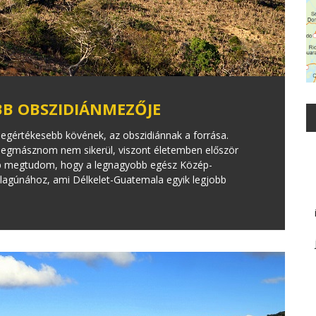
B OBSZIDIÁNMEZŐJE
egértékesebb kövének, az obszidiánnak a forrása.
 megmásznom nem sikerül, viszont életemben először
bb megtudom, hogy a legnagyobb egész Közép-
-lagúnához, ami Délkelet-Guatemala egyik legjobb