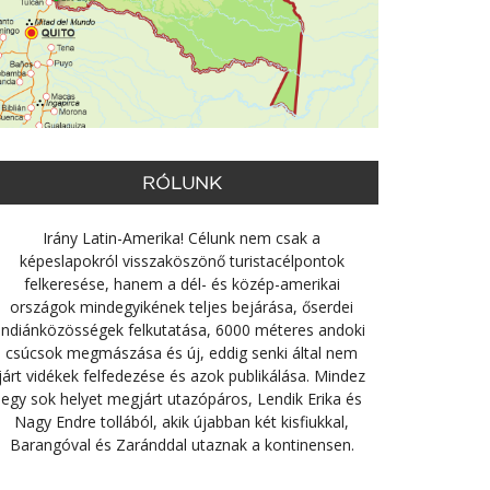
RÓLUNK
Irány Latin-Amerika! Célunk nem csak a
képeslapokról visszaköszönő turistacélpontok
felkeresése, hanem a dél- és közép-amerikai
országok mindegyikének teljes bejárása, őserdei
indiánközösségek felkutatása, 6000 méteres andoki
csúcsok megmászása és új, eddig senki által nem
járt vidékek felfedezése és azok publikálása. Mindez
egy sok helyet megjárt utazópáros, Lendik Erika és
Nagy Endre tollából, akik újabban két kisfiukkal,
Barangóval és Zaránddal utaznak a kontinensen.