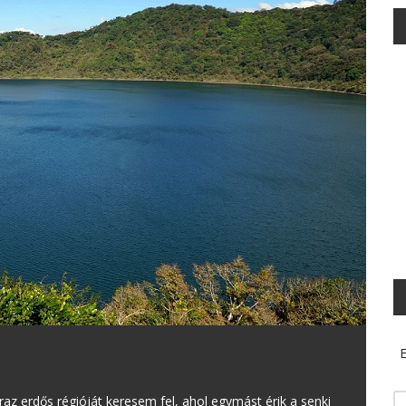
E
az erdős régióját keresem fel, ahol egymást érik a senki