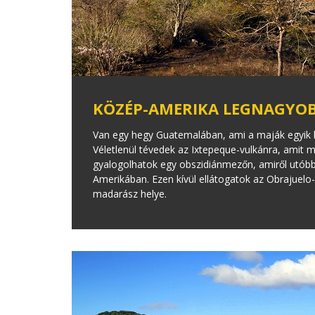
KÖZÉP-AMERIKA LEGNAGYOB
Van egy hegy Guatemalában, ami a maják egyik l
Véletlenül tévedek az Ixtepeque-vulkánra, amit
gyalogolhatok egy obszidiánmezőn, amiről utó
Amerikában. Ezen kívül ellátogatok az Obrajuelo
madarász helye.