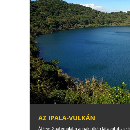
AZ IPALA-VULKÁN
Átérve Guatemalába annak ritkán látogatott, szár