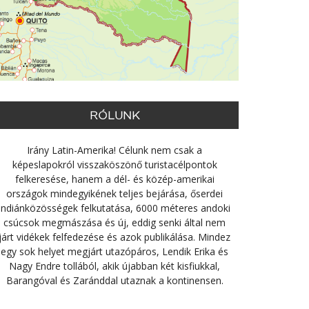
RÓLUNK
Irány Latin-Amerika! Célunk nem csak a
képeslapokról visszaköszönő turistacélpontok
felkeresése, hanem a dél- és közép-amerikai
országok mindegyikének teljes bejárása, őserdei
indiánközösségek felkutatása, 6000 méteres andoki
csúcsok megmászása és új, eddig senki által nem
járt vidékek felfedezése és azok publikálása. Mindez
egy sok helyet megjárt utazópáros, Lendik Erika és
Nagy Endre tollából, akik újabban két kisfiukkal,
Barangóval és Zaránddal utaznak a kontinensen.