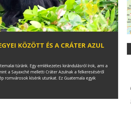
GYEI KÖZÖTT ÉS A CRÁTER AZUL
temalai túránk. Egy emlékezetes kirándulásról írok, ami a
int a Sayaxché melletti Cráter Azulnak a felkereséséről
zép romvárosok kísérik utunkat. Ez Guatemala egyik