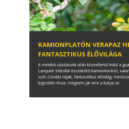
KAMIONPLATÓN VERAPAZ HE
FANTASZTIKUS ÉLŐVILÁGA
A mexikói utazásunk után közvetlenül indul a gua
Lanquínt Sebollal összekötő kamiontúráról, valam
szól. Csodás tájak, fantasztikus élővilág, meses
legszebb része, mégsem jár erre a kutya se.