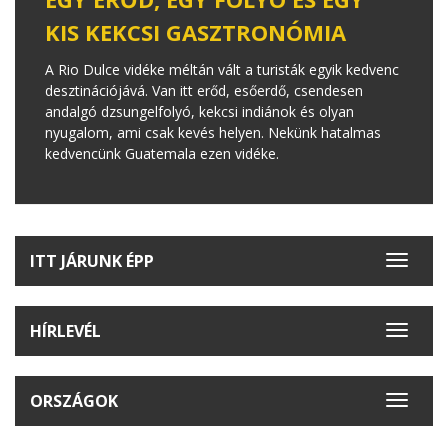
KIS KEKCSI GASZTRONÓMIA
A Rio Dulce vidéke méltán vált a turisták egyik kedvenc
desztinációjává. Van itt erőd, esőerdő, csendesen
andalgó dzsungelfolyó, kekcsi indiánok és olyan
nyugalom, ami csak kevés helyen. Nekünk hatalmas
kedvencünk Guatemala ezen vidéke.
ITT JÁRUNK ÉPP
Toggle
navigat
HÍRLEVÉL
Toggle
navigat
ORSZÁGOK
Toggle
navigat