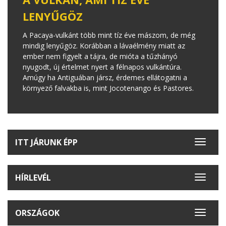
LENYŰGÖZ
A Pacaya-vulkánt több mint tíz éve mászom, de még
mindig lenyűgöz. Korábban a lávaélmény miatt az
ember nem figyelt a tájra, de mióta a tűzhányó
nyugodt, új értelmet nyert a félnapos vulkántúra.
Amúgy ha Antiguában jársz, érdemes ellátogatni a
környező falvakba is, mint Jocotenango és Pastores.
ITT JÁRUNK ÉPP
Toggle
navigat
HÍRLEVÉL
Toggle
navigat
ORSZÁGOK
Toggle
navigat