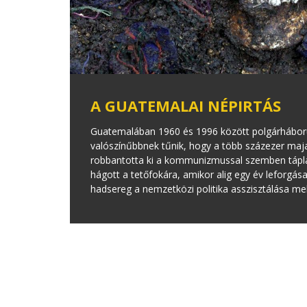
A GUATEMALAI NÉPIRTÁS
Guatemalában 1960 és 1996 között polgárháború 
valószínűbbnek tűnik, hogy a több százezer maja
robbantotta ki a kommunizmussal szemben táplált
hágott a tetőfokára, amikor alig egy év leforgása 
hadsereg a nemzetközi politika asszisztálása mel