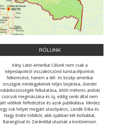
RÓLUNK
Irány Latin-Amerika! Célunk nem csak a
képeslapokról visszaköszönő turistacélpontok
felkeresése, hanem a dél- és közép-amerikai
országok mindegyikének teljes bejárása, őserdei
indiánközösségek felkutatása, 6000 méteres andoki
csúcsok megmászása és új, eddig senki által nem
járt vidékek felfedezése és azok publikálása. Mindez
egy sok helyet megjárt utazópáros, Lendik Erika és
Nagy Endre tollából, akik újabban két kisfiukkal,
Barangóval és Zaránddal utaznak a kontinensen.