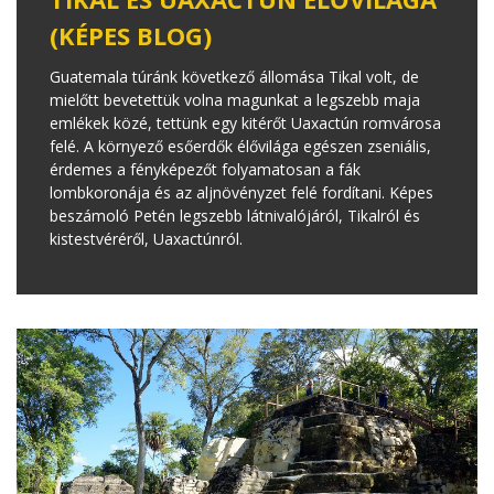
(KÉPES BLOG)
Guatemala túránk következő állomása Tikal volt, de
mielőtt bevetettük volna magunkat a legszebb maja
emlékek közé, tettünk egy kitérőt Uaxactún romvárosa
felé. A környező esőerdők élővilága egészen zseniális,
érdemes a fényképezőt folyamatosan a fák
lombkoronája és az aljnövényzet felé fordítani. Képes
beszámoló Petén legszebb látnivalójáról, Tikalról és
kistestvéréről, Uaxactúnról.