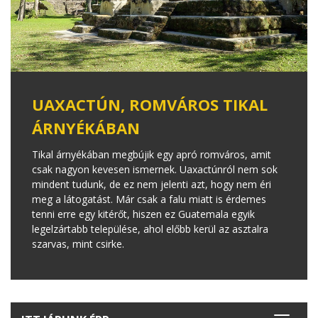
UAXACTÚN, ROMVÁROS TIKAL
ÁRNYÉKÁBAN
Tikal árnyékában megbújik egy apró romváros, amit
csak nagyon kevesen ismernek. Uaxactúnról nem sok
mindent tudunk, de ez nem jelenti azt, hogy nem éri
meg a látogatást. Már csak a falu miatt is érdemes
tenni erre egy kitérőt, hiszen ez Guatemala egyik
legelzártabb települése, ahol előbb kerül az asztalra
szarvas, mint csirke.