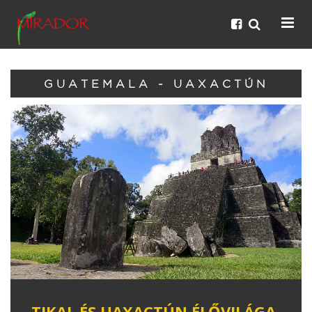
GUATEMALA - UAXACTÚN
TIKAL ÉS UAXACTÚN ÉLŐVILÁGA