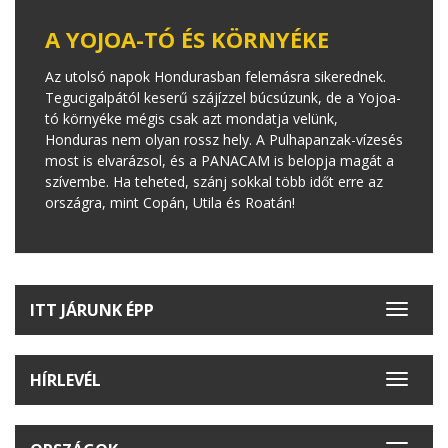
A YOJOA-TÓ ÉS KÖRNYÉKE
Az utolsó napok Hondurasban felemásra sikerednek.
Tegucigalpától keserű szájízzel búcsúzunk, de a Yojoa-
tó környéke mégis csak azt mondatja velünk,
Honduras nem olyan rossz hely. A Pulhapanzak-vízesés
most is elvarázsol, és a PANACAM is belopja magát a
szívembe. Ha teheted, szánj sokkal több időt erre az
országra, mint Copán, Utila és Roatán!
ITT JÁRUNK ÉPP
Toggle
navigat
HÍRLEVÉL
Toggle
navigat