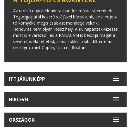
Az utolsó napok Hondurasban felemásra sikerednek.
Tegucigalpától keserű szájízzel búcsúzunk, de a Yojoa-
tó környéke mégis csak azt mondatja velünk,
Honduras nem olyan rossz hely. A Pulhapanzak-vízesés
most is elvarázsol, és a PANACAM is belopja magát a
szívembe. Ha teheted, szánj sokkal több időt erre az
országra, mint Copán, Utila és Roatán!
ITT JÁRUNK ÉPP
Toggle
navigat
HÍRLEVÉL
Toggle
navigat
ORSZÁGOK
Toggle
navigat