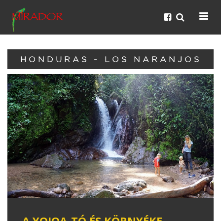
HONDURAS - LOS NARANJOS
A YOJOA-TÓ ÉS KÖRNYÉKE