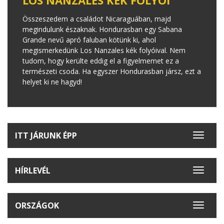
Összeszedem a családot Nicaraguában, majd
megindulunk északnak. Hondurasban egy Sabana
Grande nevű apró faluban kötünk ki, ahol
megismerkedünk Los Nanzales kék folyóival. Nem
tudom, hogy kerülte eddig el a figyelmemet ez a
természeti csoda. Ha egyszer Hondurasban jársz, ezt a
helyet ki ne hagyd!
ITT JÁRUNK ÉPP
Toggle
navigat
HÍRLEVÉL
Toggle
navigat
ORSZÁGOK
Toggle
navigat