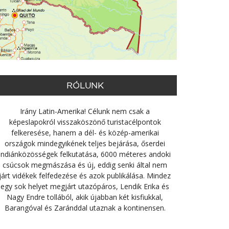
RÓLUNK
Irány Latin-Amerika! Célunk nem csak a
képeslapokról visszaköszönő turistacélpontok
felkeresése, hanem a dél- és közép-amerikai
országok mindegyikének teljes bejárása, őserdei
indiánközösségek felkutatása, 6000 méteres andoki
csúcsok megmászása és új, eddig senki által nem
járt vidékek felfedezése és azok publikálása. Mindez
egy sok helyet megjárt utazópáros, Lendik Erika és
Nagy Endre tollából, akik újabban két kisfiukkal,
Barangóval és Zaránddal utaznak a kontinensen.