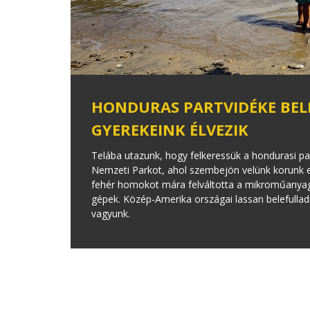
HONDURAS PARTVIDÉKE BEL
GYEREKEINK ÉLVEZIK
Telába utazunk, hogy felkeressük a hondurasi pa
Nemzeti Parkot, ahol szembejön velünk korunk 
fehér homokot mára felváltotta a mikroműanyag, 
gépek. Közép-Amerika országai lassan belefullad
vagyunk.