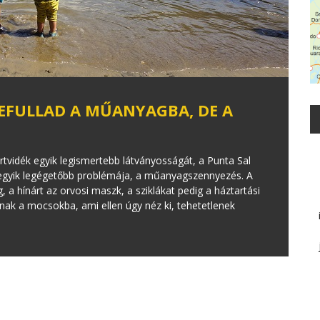
EFULLAD A MŰANYAGBA, DE A
rtvidék egyik legismertebb látványosságát, a Punta Sal
egyik legégetőbb problémája, a műanyagszennyezés. A
a hínárt az orvosi maszk, a sziklákat pedig a háztartási
nak a mocsokba, ami ellen úgy néz ki, tehetetlenek