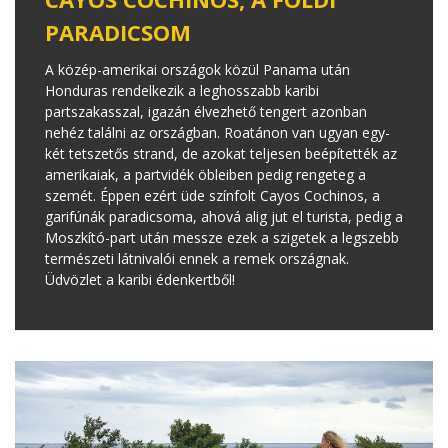
PARADICSOM
A közép-amerikai országok közül Panama után
Honduras rendelkezik a leghosszabb karibi
partszakasszal, igazán élvezhető tengert azonban
nehéz találni az országban. Roatánon van ugyan egy-
két tetszetős strand, de azokat teljesen beépítették az
amerikaiak, a partvidék öbleiben pedig rengeteg a
szemét. Éppen ezért üde színfolt Cayos Cochinos, a
garifúnák paradicsoma, ahová alig jut el turista, pedig a
Moszkító-part után messze ezek a szigetek a legszebb
természeti látnivalói ennek a remek országnak.
Üdvözlet a karibi édenkertből!