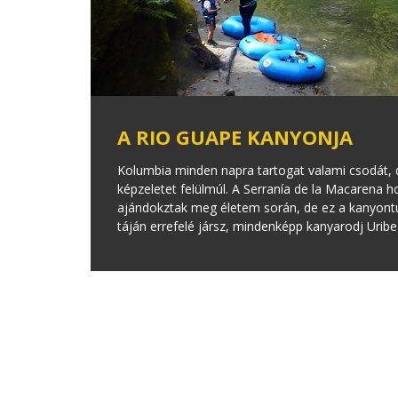
A RIO GUAPE KANYONJA
Kolumbia minden napra tartogat valami csodát, 
képzeletet felülmúl. A Serranía de la Macarena 
ajándokztak meg életem során, de ez a kanyontú
táján errefelé jársz, mindenképp kanyarodj Uribe