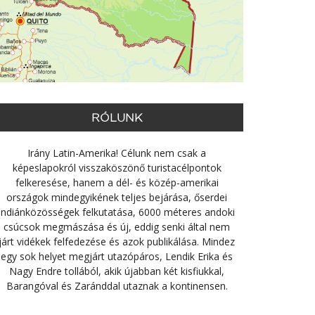
RÓLUNK
Irány Latin-Amerika! Célunk nem csak a
képeslapokról visszaköszönő turistacélpontok
felkeresése, hanem a dél- és közép-amerikai
országok mindegyikének teljes bejárása, őserdei
indiánközösségek felkutatása, 6000 méteres andoki
csúcsok megmászása és új, eddig senki által nem
járt vidékek felfedezése és azok publikálása. Mindez
egy sok helyet megjárt utazópáros, Lendik Erika és
Nagy Endre tollából, akik újabban két kisfiukkal,
Barangóval és Zaránddal utaznak a kontinensen.