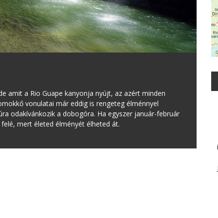
de amit a Rio Guape kanyonja nyújt, az azért minden
homokkő vonulatai már eddig is rengeteg élménnyel
ra odakívánkozik a dobogóra. Ha egyszer január-február
 felé, mert életed élményét élheted át.