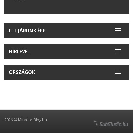
ITT JÁRUNK ÉPP
Toggle
navigat
HÍRLEVÉL
Toggle
navigat
ORSZÁGOK
Toggle
navigat
2026 © Mirador-Blog.hu