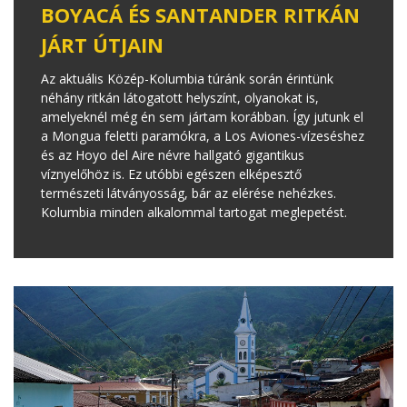
BOYACÁ ÉS SANTANDER RITKÁN
JÁRT ÚTJAIN
Az aktuális Közép-Kolumbia túránk során érintünk
néhány ritkán látogatott helyszínt, olyanokat is,
amelyeknél még én sem jártam korábban. Így jutunk el
a Mongua feletti paramókra, a Los Aviones-vízeséshez
és az Hoyo del Aire névre hallgató gigantikus
víznyelőhöz is. Ez utóbbi egészen elképesztő
természeti látványosság, bár az elérése nehézkes.
Kolumbia minden alkalommal tartogat meglepetést.