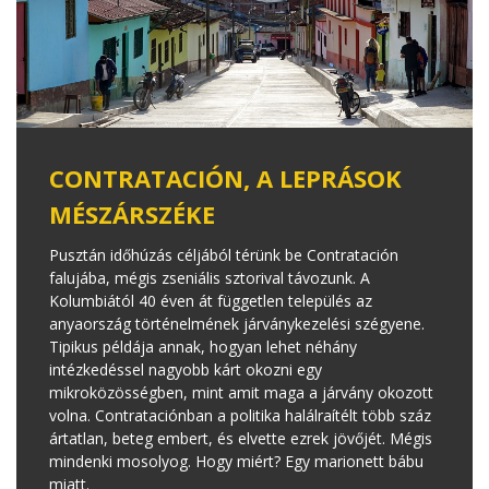
CONTRATACIÓN, A LEPRÁSOK
MÉSZÁRSZÉKE
Pusztán időhúzás céljából térünk be Contratación
falujába, mégis zseniális sztorival távozunk. A
Kolumbiától 40 éven át független település az
anyaország történelmének járványkezelési szégyene.
Tipikus példája annak, hogyan lehet néhány
intézkedéssel nagyobb kárt okozni egy
mikroközösségben, mint amit maga a járvány okozott
volna. Contrataciónban a politika halálraítélt több száz
ártatlan, beteg embert, és elvette ezrek jövőjét. Mégis
mindenki mosolyog. Hogy miért? Egy marionett bábu
miatt.