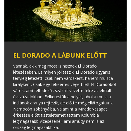
EL DORADO A LÁBUNK ELŐTT
Vannak, akik még most is hisznek El Dorado
létezésében. És milyen jól teszik. El Dorado ugyanis
tényleg létezett, csak nem városként, hanem muisca
királyként. Csak egy félreértés végett lett El Doradóból
város, ami felfedezők százait vezette félre az elmúlt
évszázadokban. Felkerestük a helyet, ahol a muisca
indiánok aranya rejtezik, de előtte még ellátogattunk
Nemocón sóbányáiba, valamint a Mirador-csapat
érkezése előtt tiszteletemet tettem Kolumbia
legmagasabb vízesésénél, ami amúgy nem is az
ország legmagasabbika.