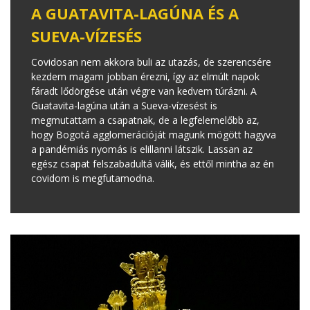
A GUATAVITA-LAGÚNA ÉS A
SUEVA-VÍZESÉS
Covidosan nem akkora buli az utazás, de szerencsére
kezdem magam jobban érezni, így az elmúlt napok
fáradt lődörgése után végre van kedvem túrázni. A
Guatavita-lagúna után a Sueva-vízesést is
megmutattam a csapatnak, de a legfelemelőbb az,
hogy Bogotá agglomerációját magunk mögött hagyva
a pandémiás nyomás is elillanni látszik. Lassan az
egész csapat felszabadultá válik, és ettől mintha az én
covidom is megfutamodna.