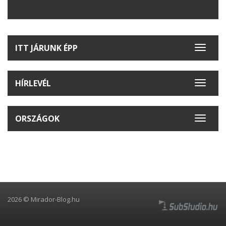
ITT JÁRUNK ÉPP
Toggle
navigat
HÍRLEVÉL
Toggle
navigat
ORSZÁGOK
Toggle
navigat
2026 © Mirador-Blog.hu