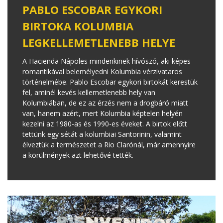
PABLO ESCOBAR EGYKORI
BIRTOKA KOLUMBIA
LEGKELLEMETLENEBB HELYE
A Hacienda Nápoles mindenkinek hívószó, aki képes
romantikával belemélyedni Kolumbia vérzivataros
történelmébe. Pablo Escobar egykori birtokát kerestük
fel, aminél kevés kellemetlenebb hely van
Kolumbiában, de ez az érzés nem a drogbáró miatt
van, hanem azért, mert Kolumbia képtelen helyén
kezelni az 1980-as és 1990-es éveket. A birtok előtt
tettünk egy sétát a kolumbiai Santorinin, valamint
élveztük a természetet a Rio Clarónál, már amennyire
a körülmények azt lehetővé tették.