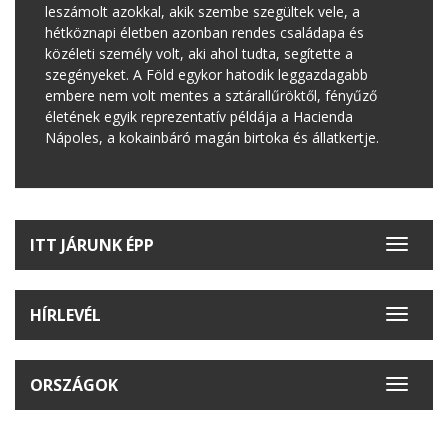
leszámolt azokkal, akik szembe szegültek vele, a
hétköznapi életben azonban rendes családapa és
közéleti személy volt, aki ahol tudta, segítette a
szegényeket. A Föld egykor hatodik leggazdagabb
embere nem volt mentes a sztárallűröktől, fényűző
életének egyik reprezentatív példája a Hacienda
Nápoles, a kokainbáró magán birtoka és állatkertje.
ITT JÁRUNK ÉPP
Toggle
navigat
HÍRLEVÉL
Toggle
navigat
ORSZÁGOK
Toggle
navigat