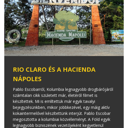
RIO CLARO ÉS A HACIENDA
NÁPOLES
Pablo Escobarról, Kolumbia legnagyobb drogbárójáról
számtalan cikk született már, életéről filmet is
készítettek. Mi is említettük már egyik tavalyi
bejegyzésünkben, mikor jobbkezével, egy máig aktív
kokaintermelővel készítettünk interjút. Pablo Escobar
megosztotta a kolumbiai közvéleményt. A Föld egyik
legnagyobb bizniszének vezetőjeként kegyetlenül