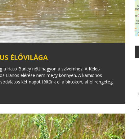
US ÉLŐVILÁGA
eg a Hato Barley nőtt nagyon a szívemhez. A Kelet-
 Los Llanos elérése nem megy könnyen. A kamionos
csodálatos két napot töltünk el a birtokon, ahol rengeteg