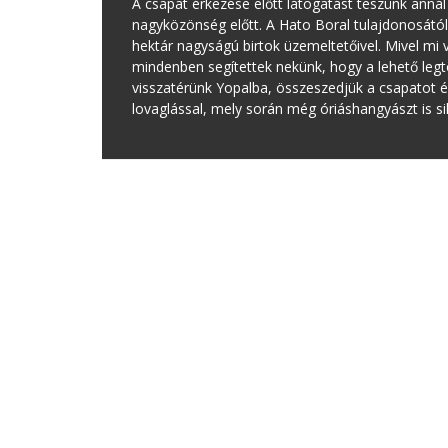
A csapat érkezése előtt látogatást teszünk annál
nagyközönség előtt. A Hato Boral tulajdonosától 
hektár nagyságú birtok üzemeltetőivel. Mivel mi 
mindenben segítettek nekünk, hogy a lehető legtö
visszatérünk Yopalba, összeszedjük a csapatot és
lovaglással, mely során még óriáshangyászt is s