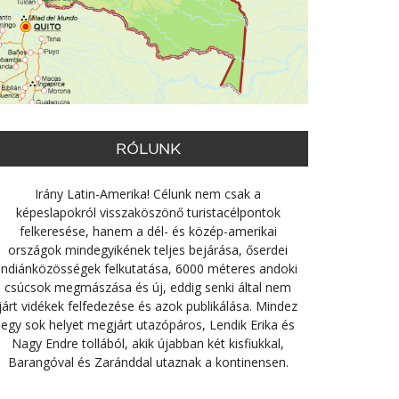
RÓLUNK
Irány Latin-Amerika! Célunk nem csak a
képeslapokról visszaköszönő turistacélpontok
felkeresése, hanem a dél- és közép-amerikai
országok mindegyikének teljes bejárása, őserdei
indiánközösségek felkutatása, 6000 méteres andoki
csúcsok megmászása és új, eddig senki által nem
járt vidékek felfedezése és azok publikálása. Mindez
egy sok helyet megjárt utazópáros, Lendik Erika és
Nagy Endre tollából, akik újabban két kisfiukkal,
Barangóval és Zaránddal utaznak a kontinensen.