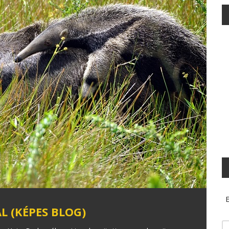
E
L (KÉPES BLOG)