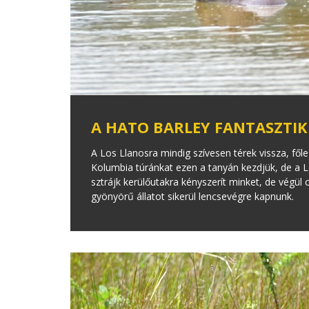
A HATO BARLEY FANTASZTIK
A Los Llanosra mindig szívesen térek vissza, fől
Kolumbia túránkat ezen a tanyán kezdjük, de a
sztrájk kerülőutakra kényszerít minket, de végül 
gyönyörű állatot sikerül lencsevégre kapnunk.