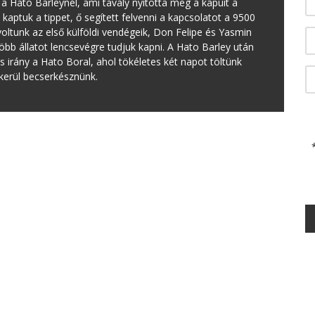
 a Hato Barleynél, ami tavaly nyitotta meg a kapuit a
kaptuk a tippet, ő segített felvenni a kapcsolatot a 9500
voltunk az első külföldi vendégeik, Don Felipe és Yasmin
bb állatot lencsevégre tudjuk kapni. A Hato Barley után
 irány a Hato Boral, ahol tökéletes két napot töltünk
ikerül becserkésznünk.