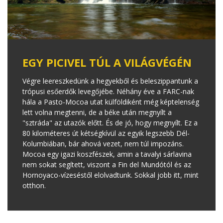
EGY PICIVEL TÚL A VILÁGVÉGÉN
Végre leereszkedünk a hegyekből és beleszippantunk a
trópusi esőerdők levegőjébe. Néhány éve a FARC-nak
hála a Pasto-Mocoa utat külföldiként még képtelenség
lett volna megtenni, de a béke után megnyílt a
"sztráda" az utazók előtt. És de jó, hogy megnyílt. Ez a
80 kilométeres út kétségkívül az egyik legszebb Dél-
Kolumbiában, bár ahová vezet, nem túl impozáns.
Mocoa egy igazi koszfészek, amin a tavalyi sárlavina
nem sokat segített, viszont a Fin del Mundótól és az
Hornoyaco-vízeséstől elolvadtunk. Sokkal jobb itt, mint
otthon.