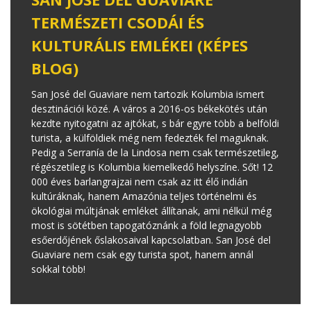
TERMÉSZETI CSODÁI ÉS
KULTURÁLIS EMLÉKEI (KÉPES
BLOG)
San José del Guaviare nem tartozik Kolumbia ismert
desztinációi közé. A város a 2016-os békekötés után
kezdte nyitogatni az ajtókat, s bár egyre több a belföldi
turista, a külföldiek még nem fedezték fel maguknak.
Pedig a Serranía de la Lindosa nem csak természetileg,
régészetileg is Kolumbia kiemelkedő helyszíne. Sőt! 12
000 éves barlangrajzai nem csak az itt élő indián
kultúráknak, hanem Amazónia teljes történelmi és
ökológiai múltjának emléket állítanak, ami nélkül még
most is sötétben tapogatóznánk a föld legnagyobb
esőerdőjének őslakosaival kapcsolatban. San José del
Guaviare nem csak egy turista spot, hanem annál
sokkal több!