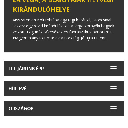
KIRÁNDULÓHELYE
Visszatérvén Kolumbiába egy régi baráttal, Moncsival
teszek egy rövid kirándulást a La Vega környéki hegyek
között. Lagúnák, vízesések és fantasztikus panoráma.
Nagyon hiányzott már ez az ország. Jó újra itt lenni.
ITT JÁRUNK ÉPP
Toggle
navigat
HÍRLEVÉL
Toggle
navigat
ORSZÁGOK
Toggle
navigat