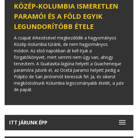
KÖZÉP-KOLUMBIA ISMERETLEN
PARAMÓI ÉS A FÖLD EGYIK
LEGUNDORÍTÓBB ÉTELE
A csapat érkezésével megkezdődik a hagyományos
Közép-Kolumbia túránk, de nem hagyományos
módon. Az első napokban át kell írjuk a
forgatókönyvet, mert semmi nem úgy van, ahogy
terveztem. A Guatavita-lagúna helyett a Guacheneque
paramóra jutunk el, az Ocetá paramo helyett pedig a
Púlpito de San Jerónimót keressük fel. Ja, és sikerül
megkóstolnunk Kolumbia legocsmányabb ételét, a jute
de papát.
ITT JÁRUNK ÉPP
Toggle
navigat