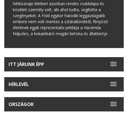
hétköznapi életben azonban rendes családapa és
közéleti személy volt, aki ahol tudta, segítette a
szegényeket. A Föld egykor hatodik leggazdagabb
embere nem volt mentes a sztárallűröktől, fényűző
életének egyik reprezentatív példája a Hacienda
Nápoles, a kokainbáró magán birtoka és állatkertje.
ITT JÁRUNK ÉPP
Toggle
navigat
HÍRLEVÉL
Toggle
navigat
ORSZÁGOK
Toggle
navigat