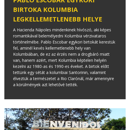
BIRTOKA KOLUMBIA
LEGKELLEMETLENEBB HELYE
A Hacienda Nápoles mindenkinek hívószó, aki képes
romantikával belemélyedni Kolumbia vérzivataros
történelmébe. Pablo Escobar egykori birtokát kerestük
fel, aminél kevés kellemetlenebb hely van
Kolumbiában, de ez az érzés nem a drogbáró miatt
van, hanem azért, mert Kolumbia képtelen helyén
kezelni az 1980-as és 1990-es éveket. A birtok előtt
tettünk egy sétát a kolumbiai Santorinin, valamint
élveztük a természetet a Rio Clarónál, már amennyire
a körülmények azt lehetővé tették.