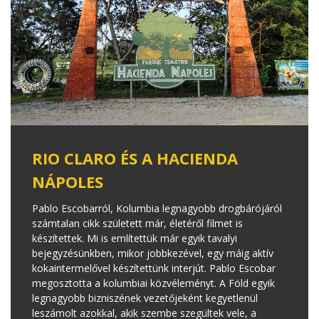
RIO CLARO ÉS A HACIENDA
NÁPOLES
Pablo Escobarról, Kolumbia legnagyobb drogbárójáról
számtalan cikk született már, életéről filmet is
készítettek. Mi is említettük már egyik tavalyi
bejegyzésünkben, mikor jobbkezével, egy máig aktív
kokaintermelővel készítettünk interjút. Pablo Escobar
megosztotta a kolumbiai közvéleményt. A Föld egyik
legnagyobb bizniszének vezetőjeként kegyetlenül
leszámolt azokkal, akik szembe szegültek vele, a