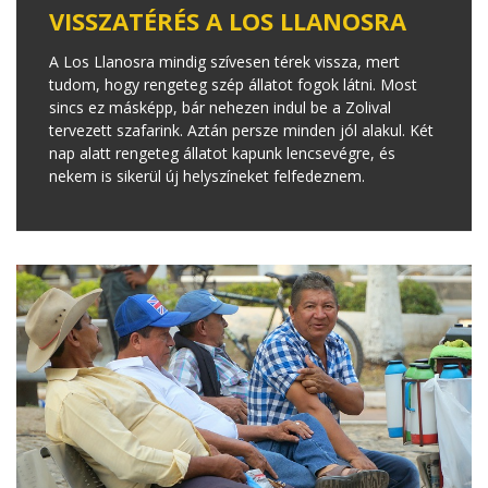
VISSZATÉRÉS A LOS LLANOSRA
A Los Llanosra mindig szívesen térek vissza, mert
tudom, hogy rengeteg szép állatot fogok látni. Most
sincs ez másképp, bár nehezen indul be a Zolival
tervezett szafarink. Aztán persze minden jól alakul. Két
nap alatt rengeteg állatot kapunk lencsevégre, és
nekem is sikerül új helyszíneket felfedeznem.