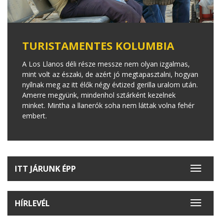
TURISTAMENTES KOLUMBIA
A Los Llanos déli része messze nem olyan izgalmas,
mint volt az északi, de azért jó megtapasztalni, hogyan
nyílnak meg az itt élők négy évtized gerilla uralom után.
Amerre megyünk, mindenhol sztárként kezelnek
minket. Mintha a llanerók soha nem láttak volna fehér
embert.
ITT JÁRUNK ÉPP
Toggle
navigat
HÍRLEVÉL
Toggle
navigat