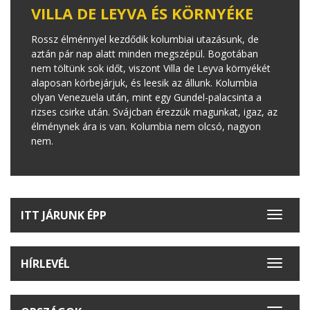
VILLA DE LEYVA ÉS KÖRNYÉKE
Rossz élménnyel kezdődik kolumbiai utazásunk, de
aztán pár nap alatt minden megszépül. Bogotában
nem töltünk sok időt, viszont Villa de Leyva környékét
alaposan körbejárjuk, és leesik az állunk. Kolumbia
olyan Venezuela után, mint egy Gundel-palacsinta a
rizses csirke után. Svájcban érezzük magunkat, igaz, az
élménynek ára is van. Kolumbia nem olcsó, nagyon
nem.
ITT JÁRUNK ÉPP
Toggle
navigat
HÍRLEVÉL
Toggle
navigat