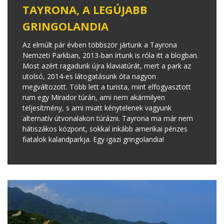
TAYRONA, A LEGÚJABB
GRINGOLANDIA
Az elmúlt pár évben többször jártunk a Tayrona
Nemzeti Parkban, 2013-ban írtunk is róla itt a blogban.
Most azért ragadunk újra klaviatúrát, mert a park az
utolsó, 2014-es látogatásunk óta nagyon
megváltozott. Több lett a turista, mint elfogyasztott
rum egy Mirador túrán, ami nem akármilyen
teljesítmény, s ami miatt kénytelenek vagyunk
alternatív útvonalakon túrázni. Tayrona ma már nem
hátiszákos központ, sokkal inkább amerikai pénzes
fiatalok kalandparkja. Egy igazi gringolandia!