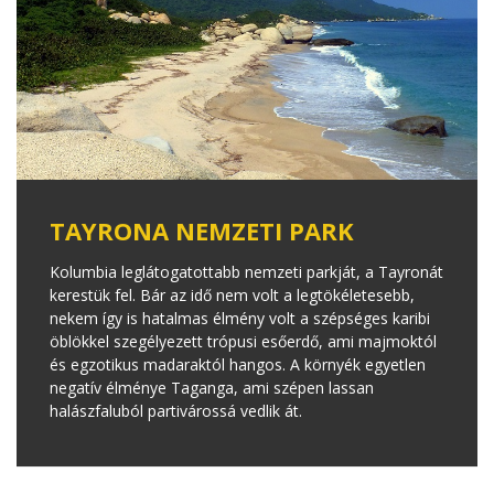
TAYRONA NEMZETI PARK
Kolumbia leglátogatottabb nemzeti parkját, a Tayronát
kerestük fel. Bár az idő nem volt a legtökéletesebb,
nekem így is hatalmas élmény volt a szépséges karibi
öblökkel szegélyezett trópusi esőerdő, ami majmoktól
és egzotikus madaraktól hangos. A környék egyetlen
negatív élménye Taganga, ami szépen lassan
halászfaluból partivárossá vedlik át.