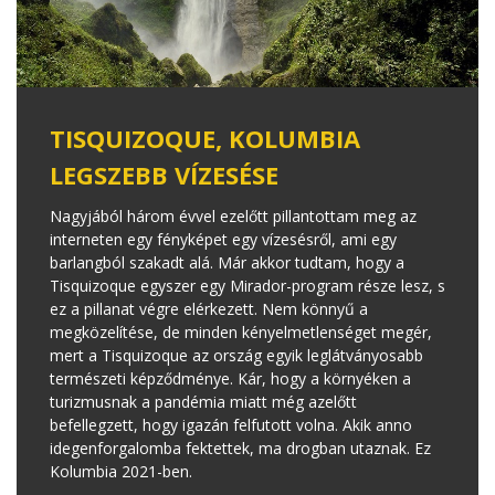
TISQUIZOQUE, KOLUMBIA
LEGSZEBB VÍZESÉSE
Nagyjából három évvel ezelőtt pillantottam meg az
interneten egy fényképet egy vízesésről, ami egy
barlangból szakadt alá. Már akkor tudtam, hogy a
Tisquizoque egyszer egy Mirador-program része lesz, s
ez a pillanat végre elérkezett. Nem könnyű a
megközelítése, de minden kényelmetlenséget megér,
mert a Tisquizoque az ország egyik leglátványosabb
természeti képződménye. Kár, hogy a környéken a
turizmusnak a pandémia miatt még azelőtt
befellegzett, hogy igazán felfutott volna. Akik anno
idegenforgalomba fektettek, ma drogban utaznak. Ez
Kolumbia 2021-ben.