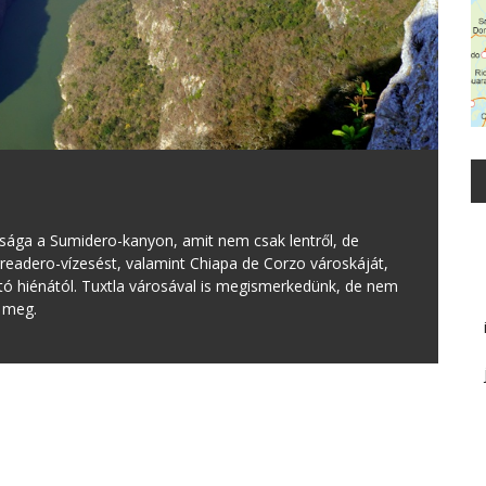
ssága a Sumidero-kanyon, amit nem csak lentről, de
orreadero-vízesést, valamint Chiapa de Corzo városkáját,
tó hiénától. Tuxtla városával is megismerkedünk, de nem
k meg.