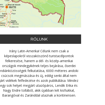
RÓLUNK
Irány Latin-Amerika! Célunk nem csak a
képeslapokról visszaköszönő turistacélpontok
felkeresése, hanem a dél- és közép-amerikai
országok mindegyikének teljes bejárása, őserdei
indiánközösségek felkutatása, 6000 méteres andoki
csúcsok megmászása és új, eddig senki által nem
járt vidékek felfedezése és azok publikálása. Mindez
egy sok helyet megjárt utazópáros, Lendik Erika és
Nagy Endre tollából, akik újabban két kisfiukkal,
Barangóval és Zaránddal utaznak a kontinensen.