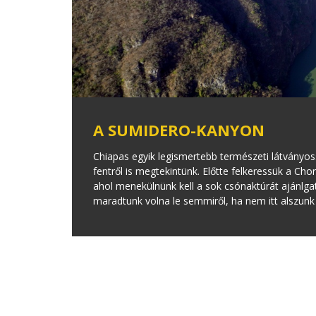
A SUMIDERO-KANYON
Chiapas egyik legismertebb természeti látványo
fentről is megtekintünk. Előtte felkeressük a Ch
ahol menekülnünk kell a sok csónaktúrát ajánlga
maradtunk volna le semmiről, ha nem itt alszun