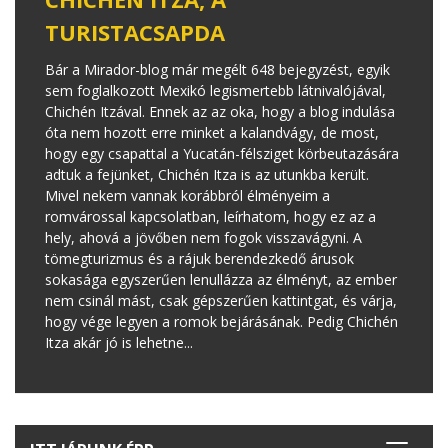
TURISTACSAPDA
Bár a Mirador-blog már megélt 648 bejegyzést, egyik
sem foglalkozott Mexikó legismertebb látnivalójával,
Chichén Itzával. Ennek az az oka, hogy a blog indulása
óta nem hozott erre minket a kalandvágy, de most,
hogy egy csapattal a Yucatán-félsziget körbeutazására
adtuk a fejünket, Chichén Itza is az utunkba került.
Mivel nekem vannak korábbról élményeim a
romvárossal kapcsolatban, leírhatom, hogy ez az a
hely, ahová a jövőben nem fogok visszavágyni. A
tömegturizmus és a rájuk berendezkedő árusok
sokasága egyszerűen lenullázza az élményt, az ember
nem csinál mást, csak gépszerűen kattintgat, és várja,
hogy vége legyen a romok bejárásának. Pedig Chichén
Itza akár jó is lehetne...