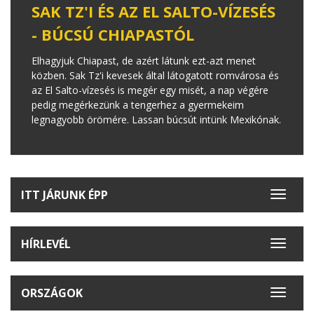
SAK TZ'I ÉS AZ EL SALTO-VÍZESÉS
- BÚCSÚ CHIAPASTÓL
Elhagyjuk Chiapast, de azért látunk ezt-azt menet
közben. Sak Tz'i kevesek által látogatott romvárosa és
az El Salto-vízesés is megér egy misét, a nap végére
pedig megérkezünk a tengerhez a gyermekeim
legnagyobb örömére. Lassan búcsút intünk Mexikónak.
ITT JÁRUNK ÉPP
Toggle
navigat
HÍRLEVÉL
Toggle
navigat
ORSZÁGOK
Toggle
navigat