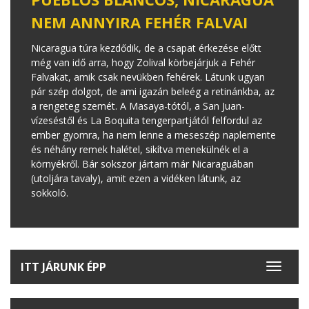
NEM ANNYIRA FEHÉR FALVAI
Nicaragua túra kezdődik, de a csapat érkezése előtt
még van idő arra, hogy Zolival körbejárjuk a Fehér
Falvakat, amik csak nevükben fehérek. Látunk ugyan
pár szép dolgot, de ami igazán beleég a retinánkba, az
a rengeteg szemét. A Masaya-tótól, a San Juan-
vízeséstől és La Boquita tengerpartjától felfordul az
ember gyomra, ha nem lenne a meseszép naplemente
és néhány remek halétel, sikítva menekülnék el a
környékről. Bár sokszor jártam már Nicaraguában
(utoljára tavaly), amit ezen a vidéken látunk, az
sokkoló.
ITT JÁRUNK ÉPP
Toggle
navigat