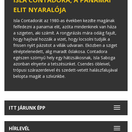
ELIT NYARALÓJA
Isla Contadorát az 1980-as években kezdte magának
felfedezni a panamai elit, azóta mindenkinek van háza
a szigeten, aki számít. A rongyrázás mára odáig fajult,
hogy hajóval hozzák a vizet, hogy locsolni tudják a
frissen nyírt pázsitot a villák udvarain. Eközben a sziget
elnéptelenedett, alig maradt őslakosa. Contadora
egészen szörnyű hely egy hátizsákosnak, Isla Saboga
azonban elnyerte a tetszésünket. Csendes öbleivel,
trópusi szárazerdeivel és szedett-vetett halászfalujával
belopta magát a szívünkbe.
ITT JÁRUNK ÉPP
Toggle
navigat
HÍRLEVÉL
Toggle