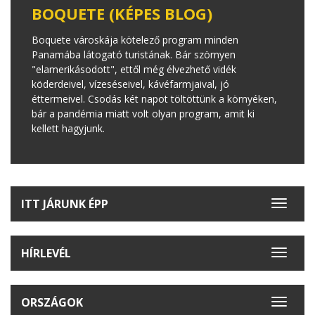
BOQUETE (KÉPES BLOG)
Boquete városkája kötelező program minden
Panamába látogató turistának. Bár szörnyen
"elamerikásodott", ettől még élvezhető vidék
köderdeivel, vízeséseivel, kávéfarmjaival, jó
éttermeivel. Csodás két napot töltöttünk a környéken,
bár a pandémia miatt volt olyan program, amit ki
kellett hagyjunk.
ITT JÁRUNK ÉPP
Toggle
navigat
HÍRLEVÉL
Toggle
navigat
ORSZÁGOK
Toggle